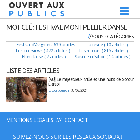
MOT CLÉ : FESTIVAL MONTPELLIER DANSE
/ SOUS - CATÉGORIES
Festival d'Avignon ( 639 articles )
La revue ( 10 articles )
Les interviews ( 472 articles )
Les retours ( 815 articles )
Non classé ( 7 articles )
Suivi de création ( 14 articles )
LISTE DES ARTICLES
[VU] Le majestueux Mille et une nuits de Sorour
Darabi
L. Bourbousson
- 30/06/2024
MENTIONS LÉGALES
CONTACT
SUIVEZ-NOUS SUR LES RESEAUX SOCIAUX !