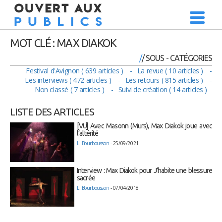
MOT CLÉ : MAX DIAKOK
/ SOUS - CATÉGORIES
Festival d'Avignon ( 639 articles )
La revue ( 10 articles )
Les interviews ( 472 articles )
Les retours ( 815 articles )
Non classé ( 7 articles )
Suivi de création ( 14 articles )
LISTE DES ARTICLES
[VU] Avec Masonn (Murs), Max Diakok joue avec
l’altérité
L. Bourbousson
- 25/09/2021
Interview : Max Diakok pour J’habite une blessure
sacrée
L. Bourbousson
- 07/04/2018