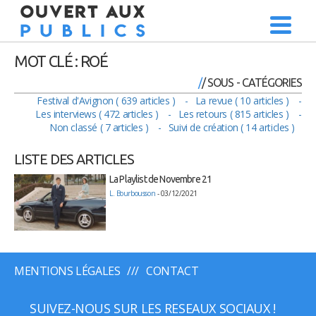
MOT CLÉ : ROÉ
/ SOUS - CATÉGORIES
Festival d'Avignon ( 639 articles )
La revue ( 10 articles )
Les interviews ( 472 articles )
Les retours ( 815 articles )
Non classé ( 7 articles )
Suivi de création ( 14 articles )
LISTE DES ARTICLES
La Playlist de Novembre 21
L. Bourbousson
- 03/12/2021
MENTIONS LÉGALES
CONTACT
SUIVEZ-NOUS SUR LES RESEAUX SOCIAUX !