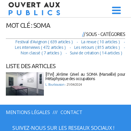
MOT CLÉ : SOMA
/ SOUS - CATÉGORIES
Festival d'Avignon ( 639 articles )
La revue ( 10 articles )
Les interviews ( 472 articles )
Les retours ( 815 articles )
Non classé ( 7 articles )
Suivi de création ( 14 articles )
LISTE DES ARTICLES
[ITW] Jérôme Grivel au SOMA (Marseille) pour
Métaphysique des occupations
L. Bourbousson
- 21/04/2024
MENTIONS LÉGALES
CONTACT
SUIVEZ-NOUS SUR LES RESEAUX SOCIAUX !