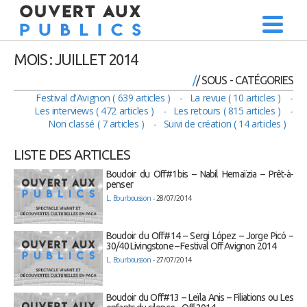
MOIS :
JUILLET 2014
/ SOUS - CATÉGORIES
Festival d'Avignon ( 639 articles )
La revue ( 10 articles )
Les interviews ( 472 articles )
Les retours ( 815 articles )
Non classé ( 7 articles )
Suivi de création ( 14 articles )
LISTE DES ARTICLES
Boudoir du Off#1bis – Nabil Hemaïzia – Prêt-à-
penser
L. Bourbousson
- 28/07/2014
Boudoir du Off#14 – Sergi López – Jorge Picó –
30/40 Livingstone – Festival Off Avignon 2014
L. Bourbousson
- 27/07/2014
Boudoir du Off#13 – Leïla Anis – Filiations ou Les