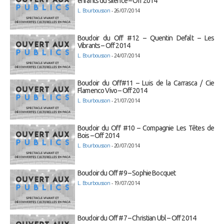
enfants du silence – Off 2014
L. Bourbousson
- 26/07/2014
Boudoir du Off #12 – Quentin Defalt – Les
Vibrants – Off 2014
L. Bourbousson
- 24/07/2014
Boudoir du Off#11 – Luis de la Carrasca / Cie
Flamenco Vivo – Off 2014
L. Bourbousson
- 21/07/2014
Boudoir du Off #10 – Compagnie Les Têtes de
Bois – Off 2014
L. Bourbousson
- 20/07/2014
Boudoir du Off #9 – Sophie Bocquet
L. Bourbousson
- 19/07/2014
Boudoir du Off #7 – Christian Ubl – Off 2014