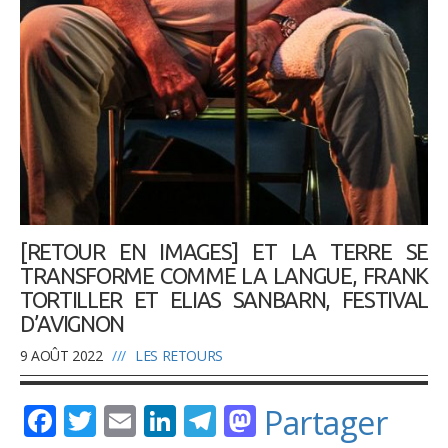
[RETOUR EN IMAGES] ET LA TERRE SE
TRANSFORME COMME LA LANGUE, FRANK
TORTILLER ET ELIAS SANBARN, FESTIVAL
D’AVIGNON
9 AOÛT 2022
///
LES RETOURS
Facebook
Twitter
Email
LinkedIn
Telegram
Mastodon
Partager