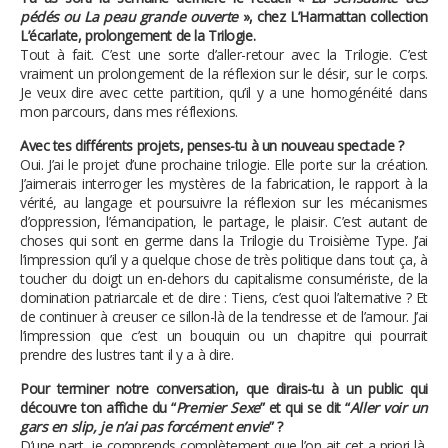
pédés ou La peau grande ouverte
», chez L’Harmattan collection
L’écarlate, prolongement de la Trilogie.
Tout à fait. C’est une sorte d’aller-retour avec la Trilogie. C’est
vraiment un prolongement de la réflexion sur le désir, sur le corps.
Je veux dire avec cette partition, qu’il y a une homogénéité dans
mon parcours, dans mes réflexions.
Avec tes différents projets, penses-tu à un nouveau spectacle ?
Oui. J’ai le projet d’une prochaine trilogie. Elle porte sur la création.
J’aimerais interroger les mystères de la fabrication, le rapport à la
vérité, au langage et poursuivre la réflexion sur les mécanismes
d’oppression, l’émancipation, le partage, le plaisir. C’est autant de
choses qui sont en germe dans la Trilogie du Troisième Type. J’ai
l’impression qu’il y a quelque chose de très politique dans tout ça, à
toucher du doigt un en-dehors du capitalisme consumériste, de la
domination patriarcale et de dire : Tiens, c’est quoi l’alternative ? Et
de continuer à creuser ce sillon-là de la tendresse et de l’amour. J’ai
l’impression que c’est un bouquin ou un chapitre qui pourrait
prendre des lustres tant il y a à dire.
Pour terminer notre conversation, que dirais-tu à un public qui
découvre ton affiche du “
Premier Sexe
” et qui se dit “
Aller voir un
gars en slip, je n’ai pas forcément envie
” ?
D’une part, je comprends complètement que l’on ait cet a priori là,