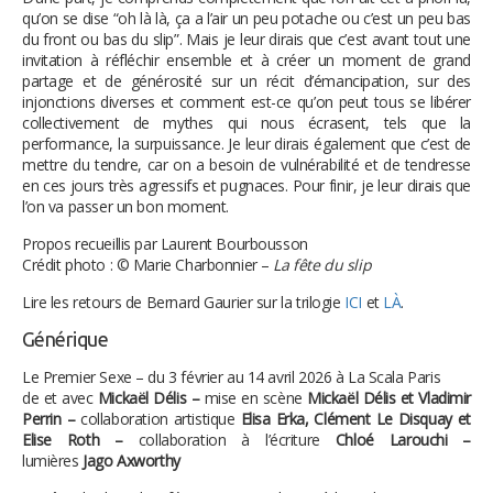
qu’on se dise “oh là là, ça a l’air un peu potache ou c’est un peu bas
du front ou bas du slip”. Mais je leur dirais que c’est avant tout une
invitation à réfléchir ensemble et à créer un moment de grand
partage et de générosité sur un récit d’émancipation, sur des
injonctions diverses et comment est-ce qu’on peut tous se libérer
collectivement de mythes qui nous écrasent, tels que la
performance, la surpuissance. Je leur dirais également que c’est de
mettre du tendre, car on a besoin de vulnérabilité et de tendresse
en ces jours très agressifs et pugnaces. Pour finir, je leur dirais que
l’on va passer un bon moment.
Propos recueillis par Laurent Bourbousson
Crédit photo : © Marie Charbonnier –
La fête du slip
Lire les retours de Bernard Gaurier sur la trilogie
ICI
et
LÀ
.
Générique
Le Premier Sexe – du 3 février au 14 avril 2026 à La Scala Paris
de et avec
Mickaël Délis –
mise en scène
Mickaël Délis et Vladimir
Perrin –
collaboration artistique
Elisa Erka, Clément Le Disquay et
Elise Roth –
collaboration à l’écriture
Chloé Larouchi –
lumières
Jago Axworthy