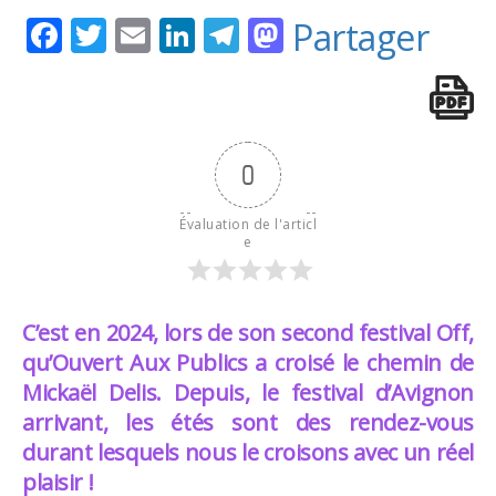
Facebook
Twitter
Email
LinkedIn
Telegram
Mastodon
Partager
0
Évaluation de l'articl
e
C’est en 2024, lors de son second festival Off,
qu’Ouvert Aux Publics a croisé le chemin de
Mickaël Delis. Depuis, le festival d’Avignon
arrivant, les étés sont des rendez-vous
durant lesquels nous le croisons avec un réel
plaisir !