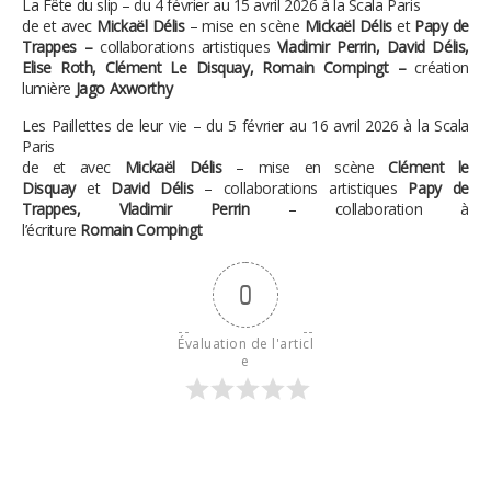
La Fête du slip – du 4 février au 15 avril 2026 à la Scala Paris
de et avec
Mickaël Délis
– mise en scène
Mickaël Délis
et
Papy de
Trappes –
collaborations artistiques
Vladimir Perrin, David Délis,
Elise Roth, Clément Le Disquay, Romain Compingt –
création
lumière
Jago Axworthy
Les Paillettes de leur vie – du 5 février au 16 avril 2026 à la Scala
Paris
de et avec
Mickaël Délis
– mise en scène
Clément le
Disquay
et
David Délis
– collaborations artistiques
Papy de
Trappes, Vladimir Perrin
– collaboration à
l’écriture
Romain Compingt
0
Évaluation de l'articl
e