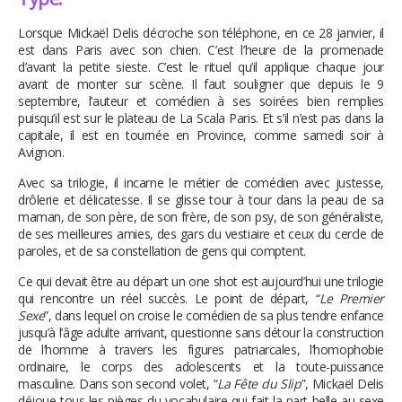
Lorsque Mickaël Delis décroche son téléphone, en ce 28 janvier, il
est dans Paris avec son chien. C’est l’heure de la promenade
d’avant la petite sieste. C’est le rituel qu’il applique chaque jour
avant de monter sur scène. Il faut souligner que depuis le 9
septembre, l’auteur et comédien à ses soirées bien remplies
puisqu’il est sur le plateau de La Scala Paris. Et s’il n’est pas dans la
capitale, il est en tournée en Province, comme samedi soir à
Avignon.
Avec sa trilogie, il incarne le métier de comédien avec justesse,
drôlerie et délicatesse. Il se glisse tour à tour dans la peau de sa
maman, de son père, de son frère, de son psy, de son généraliste,
de ses meilleures amies, des gars du vestiaire et ceux du cercle de
paroles, et de sa constellation de gens qui comptent.
Ce qui devait être au départ un one shot est aujourd’hui une trilogie
qui rencontre un réel succès. Le point de départ, “
Le Premier
Sexe
”, dans lequel on croise le comédien de sa plus tendre enfance
jusqu’à l’âge adulte arrivant, questionne sans détour la construction
de l’homme à travers les figures patriarcales, l’homophobie
ordinaire, le corps des adolescents et la toute-puissance
masculine. Dans son second volet, “
La Fête du Slip
”, Mickaël Delis
déjoue tous les pièges du vocabulaire qui fait la part belle au sexe