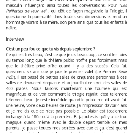
masculin influençant ainsi toutes les conversations. Pour “
Les
Paillettes de leur vie
” , qui clôt de façon magistrale la Trilogie, il
questionne la parentalité dans toutes ses dimensions et rend un
hommage vibrant à sa mère, son père ainsi qu’à tous les enfants à
naître.
Interview
C’est un peu fou ce que tu vis depuis septembre ?
Ce qui est très beau, c’est ce que je dis beaucoup, ce sont les joies
du temps long que le théâtre public n’offre pas forcément mais
que le théâtre privé offre quand il y a des succès. Cela fait
quasiment six ans que je joue le premier volet (Le Premier Sexe
ndlr
). Il est passé de petites salles de cinquante personnes à des
salles de deux-cent cinquante et aujourd’hui ce sont des salles de
400 places. Nous faisons maintenant une tournée qui est
magnifique et de voir comment la trilogie rejaillit, c’est tellement
tellement beau. Je reste incrédule quand le public me dit avoir fait
une heure, voire deux heures de route. J’ai l’impression d’avoir 4 ans
et je me dis que ce n’est pas possible. Le plaisir est totalement
inchangé à la 180e qu’à la première. Et j’ajouterais qu’il y a ce truc
magique quand même avec le double départ terrible de mes
parents, je passe toutes mes soirées avec eux et ça, c’est quand