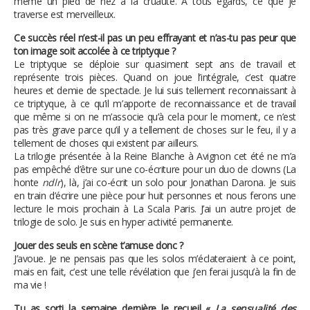
même un pied de nez à la cruauté. À tous égards, ce que je
traverse est merveilleux.
Ce succès réel n’est-il pas un peu effrayant et n’as-tu pas peur que
ton image soit accolée à ce triptyque ?
Le triptyque se déploie sur quasiment sept ans de travail et
représente trois pièces. Quand on joue l’intégrale, c’est quatre
heures et demie de spectacle. Je lui suis tellement reconnaissant à
ce triptyque, à ce qu’il m’apporte de reconnaissance et de travail
que même si on ne m’associe qu’à cela pour le moment, ce n’est
pas très grave parce qu’il y a tellement de choses sur le feu, il y a
tellement de choses qui existent par ailleurs.
La trilogie présentée à la Reine Blanche à Avignon cet été ne m’a
pas empêché d’être sur une co-écriture pour un duo de clowns (La
honte
ndlr
), là, j’ai co-écrit un solo pour Jonathan Darona. Je suis
en train d’écrire une pièce pour huit personnes et nous ferons une
lecture le mois prochain à La Scala Paris. J’ai un autre projet de
trilogie de solo. Je suis en hyper activité permanente.
Jouer des seuls en scène t’amuse donc ?
J’avoue. Je ne pensais pas que les solos m’éclateraient à ce point,
mais en fait, c’est une telle révélation que j’en ferai jusqu’à la fin de
ma vie !
Tu as sorti la semaine dernière le recueil «
La sensualité des