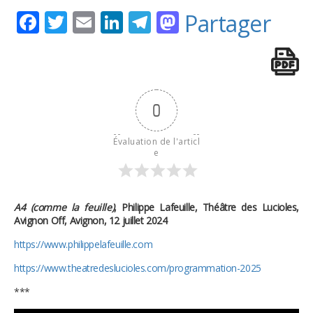
Facebook
Twitter
Email
LinkedIn
Telegram
Mastodon
Partager
0
Évaluation de l'articl
e
A4 (comme la feuille)
, Philippe Lafeuille, Théâtre des Lucioles,
Avignon Off, Avignon, 12 juillet 2024
https://www.philippelafeuille.com
https://www.theatredeslucioles.com/programmation-2025
***