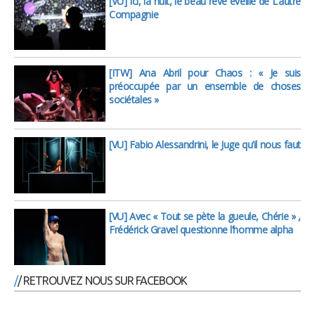
[VU] Ici, la nuit, le beau rêve éveillé de L’autre
Compagnie
[ITW] Ana Abril pour Chaos : « Je suis
préoccupée par un ensemble de choses
sociétales »
[VU] Fabio Alessandrini, le Juge qu’il nous faut
[VU] Avec « Tout se pète la gueule, Chérie » ,
Frédérick Gravel questionne l’homme alpha
/ RETROUVEZ NOUS SUR FACEBOOK